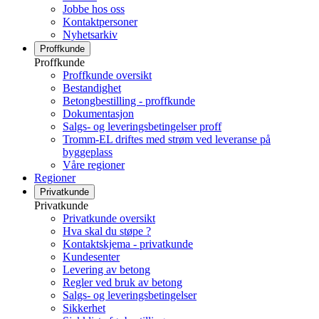
Jobbe hos oss
Kontaktpersoner
Nyhetsarkiv
Proffkunde
Proffkunde
Proffkunde oversikt
Bestandighet
Betongbestilling - proffkunde
Dokumentasjon
Salgs- og leveringsbetingelser proff
Tromm-EL driftes med strøm ved leveranse på
byggeplass
Våre regioner
Regioner
Privatkunde
Privatkunde
Privatkunde oversikt
Hva skal du støpe ?
Kontaktskjema - privatkunde
Kundesenter
Levering av betong
Regler ved bruk av betong
Salgs- og leveringsbetingelser
Sikkerhet