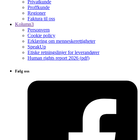
Privatkunde
Proffkunde
Regioner
Faktura til oss
Kolumn3
Personvern
Cookie policy
Erklæring om menneskerettigheter
SpeakUp
Etiske retningslinjer for leverandører
Human rights report 2026 (pdf)
Følg oss