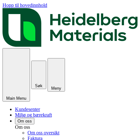
Hopp til hovedinnhold
Søk
Meny
Main Menu
Kundesenter
Miljø og bærekraft
Om oss
Om oss
Om oss oversikt
Faktura