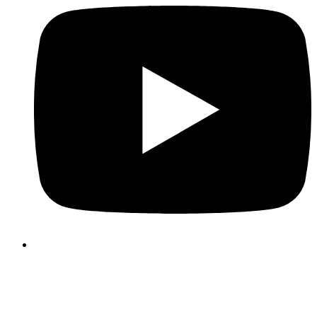
Vi bruker informasjonskapsler, såkalte cookies, for å gjøre d
brukeropplevelse på vår nettside bedre og mer effektiv. Vennlig
velg hva du samtykker til ved å klikke på knappene under. M