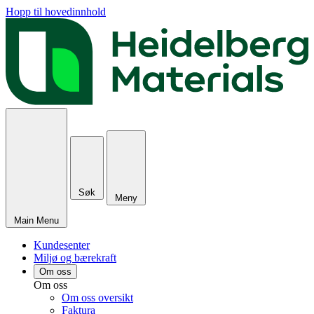
Hopp til hovedinnhold
Søk
Meny
Main Menu
Kundesenter
Miljø og bærekraft
Om oss
Om oss
Om oss oversikt
Faktura