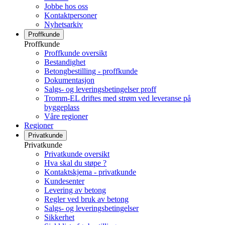
Jobbe hos oss
Kontaktpersoner
Nyhetsarkiv
Proffkunde
Proffkunde
Proffkunde oversikt
Bestandighet
Betongbestilling - proffkunde
Dokumentasjon
Salgs- og leveringsbetingelser proff
Tromm-EL driftes med strøm ved leveranse på
byggeplass
Våre regioner
Regioner
Privatkunde
Privatkunde
Privatkunde oversikt
Hva skal du støpe ?
Kontaktskjema - privatkunde
Kundesenter
Levering av betong
Regler ved bruk av betong
Salgs- og leveringsbetingelser
Sikkerhet