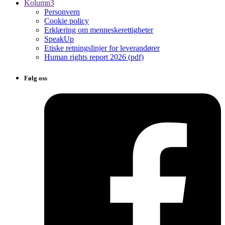
Kolumn3
Personvern
Cookie policy
Erklæring om menneskerettigheter
SpeakUp
Etiske retningslinjer for leverandører
Human rights report 2026 (pdf)
Følg oss