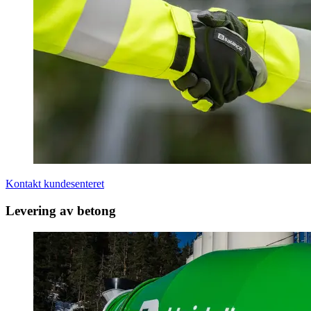
Kontakt kundesenteret
Levering av betong