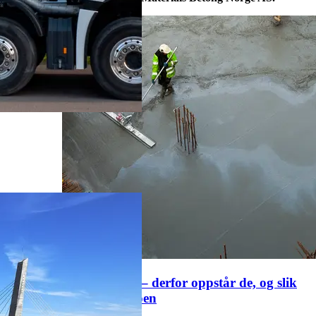
Sprekker i betong – derfor oppstår de, og slik
reduserer du risikoen