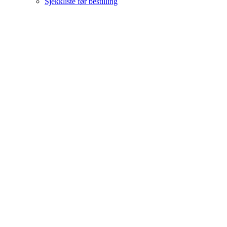
Sjekkliste før bestilling