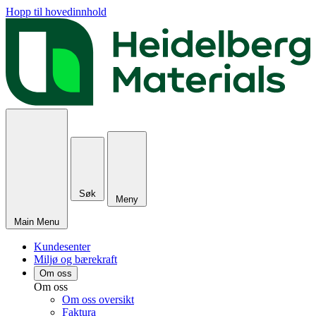
Hopp til hovedinnhold
Søk
Meny
Main Menu
Kundesenter
Miljø og bærekraft
Om oss
Om oss
Om oss oversikt
Faktura