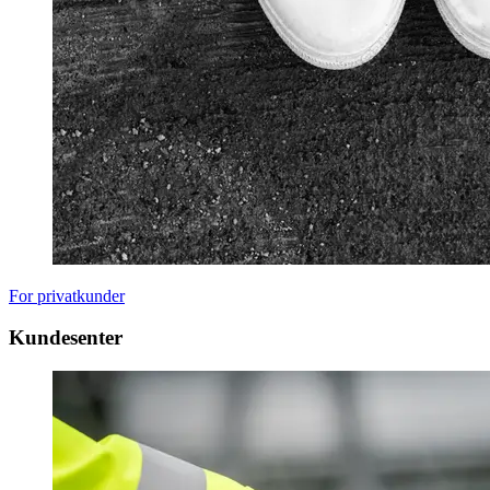
For privatkunder
Kundesenter