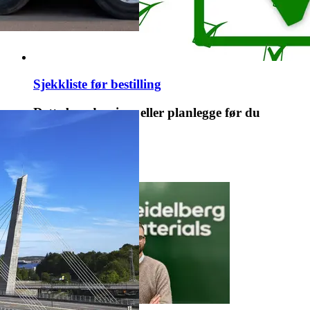
Sjekkliste før bestilling
Dette bør du gjøre eller planlegge før du
bestiller betong:
Nyheter