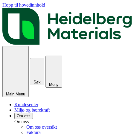
Hopp til hovedinnhold
Søk
Meny
Main Menu
Kundesenter
Miljø og bærekraft
Om oss
Om oss
Om oss oversikt
Faktura