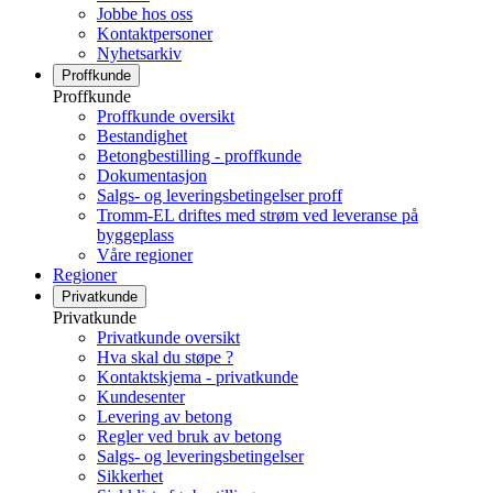
Jobbe hos oss
Kontaktpersoner
Nyhetsarkiv
Proffkunde
Proffkunde
Proffkunde oversikt
Bestandighet
Betongbestilling - proffkunde
Dokumentasjon
Salgs- og leveringsbetingelser proff
Tromm-EL driftes med strøm ved leveranse på
byggeplass
Våre regioner
Regioner
Privatkunde
Privatkunde
Privatkunde oversikt
Hva skal du støpe ?
Kontaktskjema - privatkunde
Kundesenter
Levering av betong
Regler ved bruk av betong
Salgs- og leveringsbetingelser
Sikkerhet