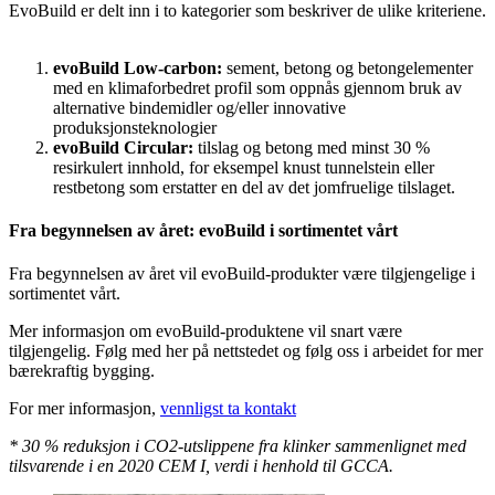
EvoBuild er delt inn i to kategorier som beskriver de ulike kriteriene.
evoBuild Low-carbon:
sement, betong og betongelementer
med en klimaforbedret profil som oppnås gjennom bruk av
alternative bindemidler og/eller innovative
produksjonsteknologier
evoBuild Circular:
tilslag og betong med minst 30 %
resirkulert innhold, for eksempel knust tunnelstein eller
restbetong som erstatter en del av det jomfruelige tilslaget.
Fra begynnelsen av året: evoBuild i sortimentet vårt
Fra begynnelsen av året vil evoBuild-produkter være tilgjengelige i
sortimentet vårt.
Mer informasjon om evoBuild-produktene vil snart være
tilgjengelig. Følg med her på nettstedet og følg oss i arbeidet for mer
bærekraftig bygging.
For mer informasjon,
vennligst ta kontakt
* 30 % reduksjon i CO2-utslippene fra klinker sammenlignet med
tilsvarende i en 2020 CEM I, verdi i henhold til GCCA.