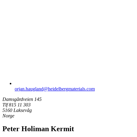
orjan.haugland​@heidelbergmaterials.com
Damsgårdveien 145
Tlf 815 11 303
5160 Laksevåg
Norge
Peter Holiman Kermit