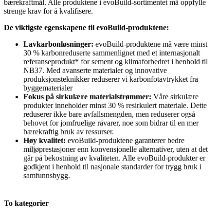
bærekraftmål. Alle produktene i evoBuild-sortimentet må oppfylle
strenge krav for å kvalifisere.
De viktigste egenskapene til evoBuild-produktene:
Lavkarbonløsninger:
evoBuild-produktene må være minst
30 % karbonreduserte sammenlignet med et internasjonalt
referanseprodukt* for sement og klimaforbedret i henhold til
NB37. Med avanserte materialer og innovative
produksjonsteknikker reduserer vi karbonfotavtrykket fra
byggematerialer
Fokus på sirkulære materialstrømmer:
Våre sirkulære
produkter inneholder minst 30 % resirkulert materiale. Dette
reduserer ikke bare avfallsmengden, men reduserer også
behovet for jomfruelige råvarer, noe som bidrar til en mer
bærekraftig bruk av ressurser.
Høy kvalitet:
evoBuild-produktene garanterer bedre
miljøprestasjoner enn konvensjonelle alternativer, uten at det
går på bekostning av kvaliteten. Alle evoBuild-produkter er
godkjent i henhold til nasjonale standarder for trygg bruk i
samfunnsbygg.
To kategorier