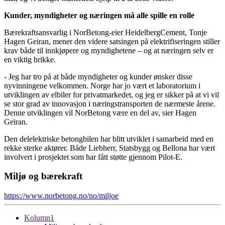
Kunder, myndigheter og næringen må alle spille en rolle
Bærekraftsansvarlig i NorBetong-eier HeidelbergCement, Tonje
Hagen Geiran, mener den videre satsingen på elektrifiseringen stiller
krav både til innkjøpere og myndighetene – og at næringen selv er
en viktig brikke.
- Jeg har tro på at både myndigheter og kunder ønsker disse
nyvinningene velkommen. Norge har jo vært et laboratorium i
utviklingen av elbiler for privatmarkedet, og jeg er sikker på at vi vil
se stor grad av innovasjon i næringstransporten de nærmeste årene.
Denne utviklingen vil NorBetong være en del av, sier Hagen
Geiran.
Den delelektriske betongbilen har blitt utviklet i samarbeid med en
rekke sterke aktører. Både Liebherr, Statsbygg og Bellona har vært
involvert i prosjektet som har fått støtte gjennom Pilot-E.
Miljø og bærekraft
https://www.norbetong.no/no/miljoe
Kolumn1