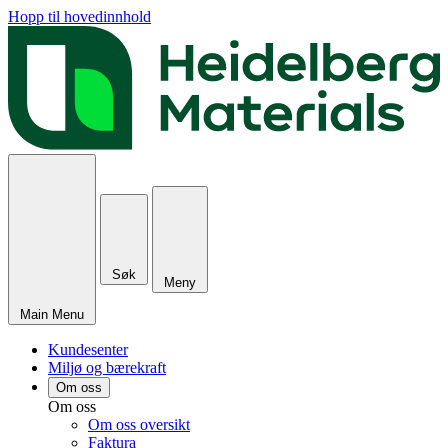
Hopp til hovedinnhold
Søk
Meny
Main Menu
Kundesenter
Miljø og bærekraft
Om oss
Om oss
Om oss oversikt
Faktura