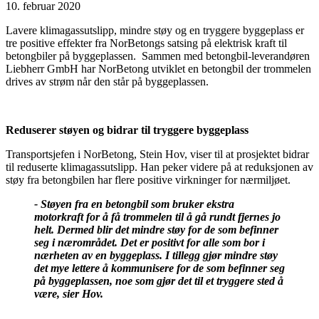
10. februar 2020
Lavere klimagassutslipp, mindre støy og en tryggere byggeplass er
tre positive effekter fra NorBetongs satsing på elektrisk kraft til
betongbiler på byggeplassen. Sammen med betongbil-leverandøren
Liebherr GmbH har NorBetong utviklet en betongbil der trommelen
drives av strøm når den står på byggeplassen.
Reduserer støyen og bidrar til tryggere byggeplass
Transportsjefen i NorBetong, Stein Hov, viser til at prosjektet bidrar
til reduserte klimagassutslipp. Han peker videre på at reduksjonen av
støy fra betongbilen har flere positive virkninger for nærmiljøet.
- Støyen fra en betongbil som bruker ekstra
motorkraft for å få trommelen til å gå rundt fjernes jo
helt. Dermed blir det mindre støy for de som befinner
seg i nærområdet. Det er positivt for alle som bor i
nærheten av en byggeplass. I tillegg gjør mindre støy
det mye lettere å kommunisere for de som befinner seg
på byggeplassen, noe som gjør det til et tryggere sted å
være, sier Hov.