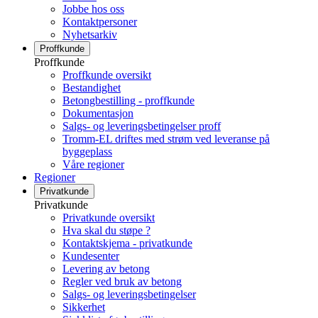
Jobbe hos oss
Kontaktpersoner
Nyhetsarkiv
Proffkunde
Proffkunde
Proffkunde oversikt
Bestandighet
Betongbestilling - proffkunde
Dokumentasjon
Salgs- og leveringsbetingelser proff
Tromm-EL driftes med strøm ved leveranse på
byggeplass
Våre regioner
Regioner
Privatkunde
Privatkunde
Privatkunde oversikt
Hva skal du støpe ?
Kontaktskjema - privatkunde
Kundesenter
Levering av betong
Regler ved bruk av betong
Salgs- og leveringsbetingelser
Sikkerhet