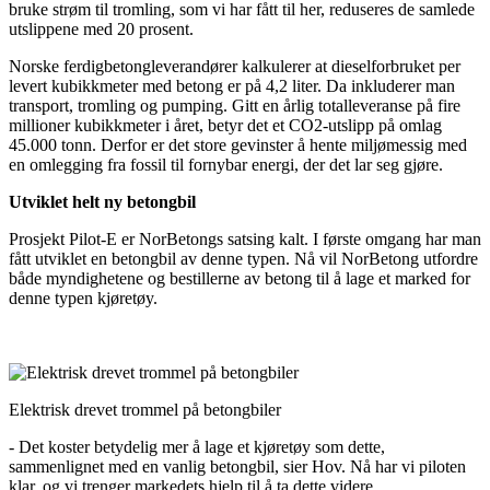
bruke strøm til tromling, som vi har fått til her, reduseres de samlede
utslippene med 20 prosent.
Norske ferdigbetongleverandører kalkulerer at dieselforbruket per
levert kubikkmeter med betong er på 4,2 liter. Da inkluderer man
transport, tromling og pumping. Gitt en årlig totalleveranse på fire
millioner kubikkmeter i året, betyr det et CO2-utslipp på omlag
45.000 tonn. Derfor er det store gevinster å hente miljømessig med
en omlegging fra fossil til fornybar energi, der det lar seg gjøre.
Utviklet helt ny betongbil
Prosjekt Pilot-E er NorBetongs satsing kalt. I første omgang har man
fått utviklet en betongbil av denne typen. Nå vil NorBetong utfordre
både myndighetene og bestillerne av betong til å lage et marked for
denne typen kjøretøy.
Elektrisk drevet trommel på betongbiler
- Det koster betydelig mer å lage et kjøretøy som dette,
sammenlignet med en vanlig betongbil, sier Hov. Nå har vi piloten
klar, og vi trenger markedets hjelp til å ta dette videre.