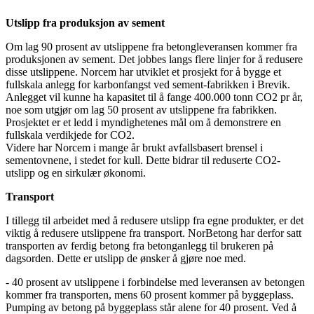
Utslipp fra produksjon av sement
Om lag 90 prosent av utslippene fra betongleveransen kommer fra
produksjonen av sement. Det jobbes langs flere linjer for å redusere
disse utslippene. Norcem har utviklet et prosjekt for å bygge et
fullskala anlegg for karbonfangst ved sement-fabrikken i Brevik.
Anlegget vil kunne ha kapasitet til å fange 400.000 tonn CO2 pr år,
noe som utgjør om lag 50 prosent av utslippene fra fabrikken.
Prosjektet er et ledd i myndighetenes mål om å demonstrere en
fullskala verdikjede for CO2.
Videre har Norcem i mange år brukt avfallsbasert brensel i
sementovnene, i stedet for kull. Dette bidrar til reduserte CO2-
utslipp og en sirkulær økonomi.
Transport
I tillegg til arbeidet med å redusere utslipp fra egne produkter, er det
viktig å redusere utslippene fra transport. NorBetong har derfor satt
transporten av ferdig betong fra betonganlegg til brukeren på
dagsorden. Dette er utslipp de ønsker å gjøre noe med.
- 40 prosent av utslippene i forbindelse med leveransen av betongen
kommer fra transporten, mens 60 prosent kommer på byggeplass.
Pumping av betong på byggeplass står alene for 40 prosent. Ved å