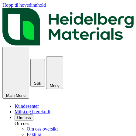
Hopp til hovedinnhold
Søk
Meny
Main Menu
Kundesenter
Miljø og bærekraft
Om oss
Om oss
Om oss oversikt
Faktura