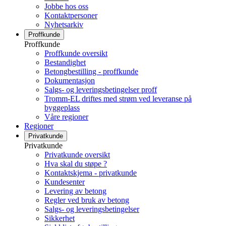
Jobbe hos oss
Kontaktpersoner
Nyhetsarkiv
Proffkunde
Proffkunde
Proffkunde oversikt
Bestandighet
Betongbestilling - proffkunde
Dokumentasjon
Salgs- og leveringsbetingelser proff
Tromm-EL driftes med strøm ved leveranse på
byggeplass
Våre regioner
Regioner
Privatkunde
Privatkunde
Privatkunde oversikt
Hva skal du støpe ?
Kontaktskjema - privatkunde
Kundesenter
Levering av betong
Regler ved bruk av betong
Salgs- og leveringsbetingelser
Sikkerhet