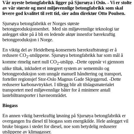
Vår nyeste betongfabrikk ligger på Sjursøya i Oslo. - Vi er stolte
av vår største og mest miljøvennlige betongfabrikk som skal
levere god kvalitet til rett tid, sier adm direktør Otto Poulsen.
Sjursøya betongfabrikk er Norges største
betongproduksjonsenhet. Med sin miljøvennlige teknologi tar
anlegget sikte på å bli en ledende aktør innenfor bærekraftig
betongproduksjon i Norge.
En viktig del av Heidelberg-konsernets bærekraftstrategi er å
redusere CO
-utslippene. Sjursøya betongfabrikk har som mål å
2
komme rimelig nært null CO
-utslipp. -Dette oppnår vi gjennom
2
ulike tiltak, inkludert et integrert system av sementsilo og
betongproduksjon som unngår manuell håndtering og transport,
forteller regionsjef Stor-Oslo Magnus Gade Skjeggerud. -Dette
reduserer karbonavtrykket. I tillegg blir alt tilslagsmaterialet
transportert med miljøvennlige båter for å minimere antall
lastebiltransporter i havneområdet.
Biogass
En annen viktig bærekraftig løsning på Sjursøya betongfabrikk er
overgangen fra diesel til biogass som energikilde. Hele anlegget vil
bruke biogass i stedet for diesel, noe som betydelig reduserer
utslippene av klimagasser.